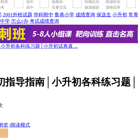
资料库
初中
锦奥杯
吃喝玩乐
阅读时光
高考
高中
竞赛交流
旅游摄影
宠物花草
部
2001外校试题
华科附中
鲁巷小学
成绩查询
保送生
小升初
常
中学
怎么v办
考试成绩查询
│小升初各科练习题│小升初试卷真 ...
升初指导指南│小升初各科练习题
次
浏览
|
阅读模式