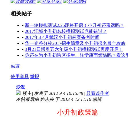
收藏
4
分享
1
淘帖
相关帖子
•
新一轮模拟测试2.25即将开启！小升初还遥远吗？
•
2017江城小升初名校模拟测试岂能错过？
•
2017年3-4月武汉小升初杯赛备考时间
•
华一光谷分校2017招生简章及小升初报名最全攻略
•
3月21日博奥五六年级小升初模拟测试再度开启！
•
你还在为小升初跨区招生、转学籍而烦恼吗？看这
回复
使用道具
举报
沙发
楼主
|
发表于 2012-9-4 10:15:48
|
只看该作者
本帖最后由 烨未央 于 2013-4-12 11:16 编辑
小升初政策篇