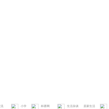
交流
小学
杯赛网
生活杂谈
居家生活