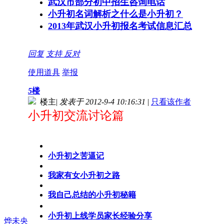
武汉市部分初中招生咨询电话
小升初名词解析之什么是小升初？
2013年武汉小升初报名考试信息汇总
回复
支持
反对
使用道具
举报
5
楼
楼主
|
发表于 2012-9-4 10:16:31
|
只看该作者
小升初交流讨论篇
小升初之苦逼记
我家有女小升初之路
我自己总结的小升初秘籍
小升初上线学员家长经验分享
烨未央