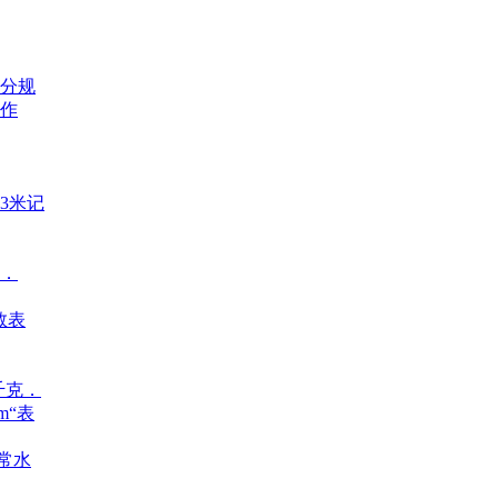
评分规
记作
3米记
_．
数表
千克．
m“表
正常水