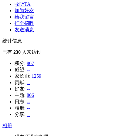
收听TA
加为好友
给我留言
打个招呼
发送消息
统计信息
已有
230
人来访过
积分:
807
威望:
--
家长币:
1259
贡献:
--
好友:
--
主题:
806
日志:
--
相册:
--
分享:
--
相册