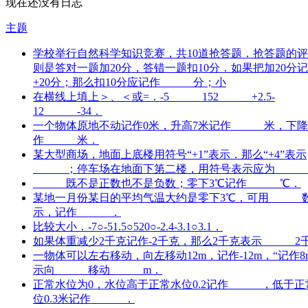
现在还没有日志
主题
学校举行自然科学知识竞赛，共10道抢答题．抢答题的
则是答对一题加20分，答错一题扣10分．如果把加20分
+20分；那么扣10分应记作______分；小
在横线上填上＞、＜或=．-5______152______+2.5-
12______-34．
一个物体原地不动记作0米，升高7米记作______米，下降
作______米．
某大型商场，地面上底楼用符号“+1”表示．那么“+4”表示
______；停车场在地面下第二楼，用符号表示应为_____
______既不是正数也不是负数；零下3℃记作______℃．
某地一月份某日的平均气温大约是零下3℃，可用______
示，记作______．
比较大小．-7○-51.5○520○-2.4-3.1○3.1．
如果体重减少2千克记作-2千克，那么2千克表示______2
一物体可以左右移动，向左移动12m，记作-12m，“记作8
示向______移动______m．
正常水位为0，水位高于正常水位0.2记作______，低于
位0.3米记作______．